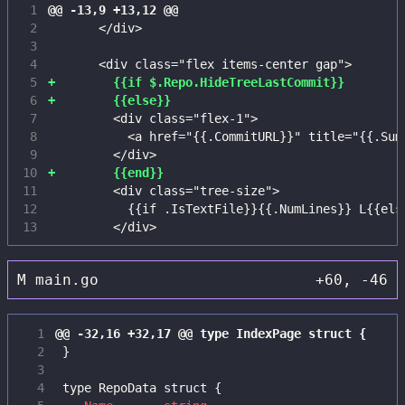
 1
 2
 3
 4
 5
 6
 7
 8
 9
10
11
12
13
M
main.go
+60
,
-46
  1
  2
  3
  4