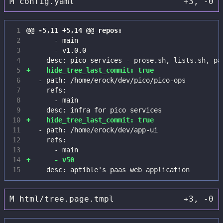
M
config.yaml
+3
,
-0
 1
 2
 3
 4
 5
 6
 7
 8
 9
10
11
12
13
14
15
M
html/tree.page.tmpl
+3
,
-0