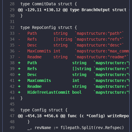
 28
 29
 30
 31
 32
 33
 34
 35
 36
 37
 38
 39
 40
 41
 42
 43
 44
 45
 46
 47
 48
 49