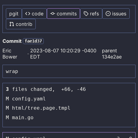
pgit
code
commits
refs
issues
contrib
Commit
fae1d37
Eric
2023-08-07 10:20:29 -0400
parent
·
Bower
EDT
134e2ae
3
files changed,
+66
,
-46
M
config.yaml
M
html/tree.page.tmpl
M
main.go